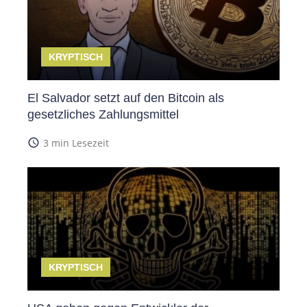
KRYPTISCH
El Salvador setzt auf den Bitcoin als
gesetzliches Zahlungsmittel
access_time
3 min Lesezeit
KRYPTISCH