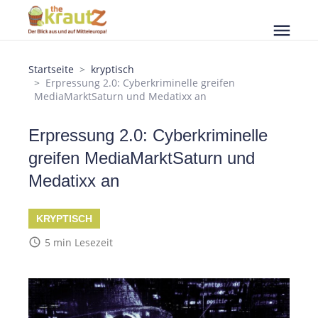
menu
Startseite
kryptisch
Erpressung 2.0: Cyberkriminelle greifen
MediaMarktSaturn und Medatixx an
Erpressung 2.0: Cyberkriminelle
greifen MediaMarktSaturn und
Medatixx an
KRYPTISCH
access_time
5 min Lesezeit