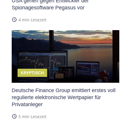
USA gehen gegen Entwickler der
Spionagesoftware Pegasus vor
access_time
4 min Lesezeit
KRYPTISCH
Deutsche Finance Group emittiert erstes voll
regulierte elektronische Wertpapier für
Privatanleger
access_time
5 min Lesezeit