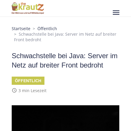
menu
Startseite
Öffentlich
Schwachstelle bei Java: Server im Netz auf breiter
Front bedroht
Schwachstelle bei Java: Server im
Netz auf breiter Front bedroht
ÖFFENTLICH
access_time
3 min Lesezeit