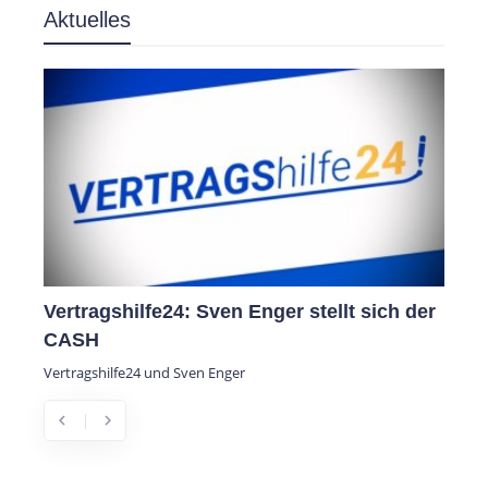
Aktuelles
tragshilfe24: Sven Enger stellt sich der
DORA Protec
SH
Frühwarnsyst
Infrastruktur
agshilfe24 und Sven Enger
DORA Protect Gmb
Sicherheitslücken b
chevron_left
chevron_right
Previous
Next