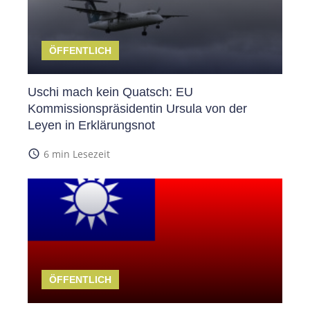
ÖFFENTLICH
Uschi mach kein Quatsch: EU
Kommissionspräsidentin Ursula von der
Leyen in Erklärungsnot
access_time
6 min Lesezeit
ÖFFENTLICH