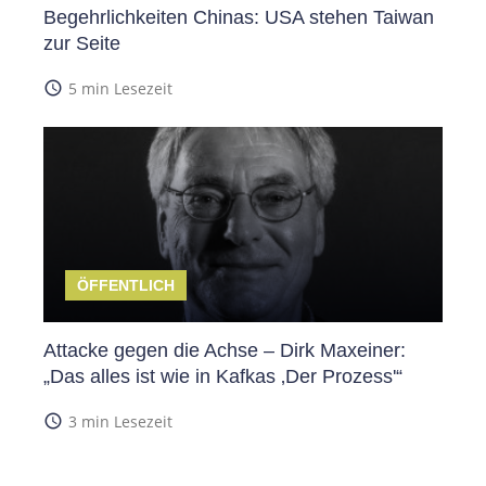
Begehrlichkeiten Chinas: USA stehen Taiwan
zur Seite
access_time
5 min Lesezeit
ÖFFENTLICH
Attacke gegen die Achse – Dirk Maxeiner:
„Das alles ist wie in Kafkas ‚Der Prozess'“
access_time
3 min Lesezeit