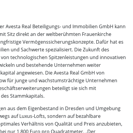
der Avesta Real Beteiligungs- und Immobilien GmbH kann
 Sitz direkt an der weltberühmten Frauenkirche
 langfristige Vermögenssicherungskonzepte. Dafür hat es
lien und Sachwerte spezialisiert. Die Zukunft des
von technologischen Spitzenleistungen und innovativen
twickeln und bestehende Unternehmen weiter
skapital angewiesen. Die Avesta Real GmbH von
-how für junge und wachstumsträchtige Unternehmen
schäftserweiterungen beteiligt sie sich mit
t des Stammkapitals.
gen aus dem Eigenbestand in Dresden und Umgebung
swegs auf Luxus-Lofts, sondern auf bezahlbare
imales Verhältnis von Qualität und Preis anzubieten,
 bei nur 1.800 Euro pro Quadratmeter. „Der