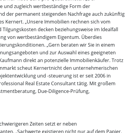
te und zugleich wertbeständige Form der
und der permanent steigenden Nachfrage auch zukünftig
nes Kernert. „Unsere Immobilien rechnen sich vom
d Tilgungskosten decken beziehungsweise im Idealfall
ffung von wertbeständigem Eigentum. Überdies
zierungskonditionen. „Gern beraten wir Sie in einem
hnungsangeboten und zur Auswahl eines geeigneten
aufmann direkt an potenzielle Immobilienkäufer. Trotz
enmarkt scheut Kernertnicht den unternehmerischen
ektentwicklung und -steuerung ist er seit 2006 in
ofessional Real Estate Consultant tätig. Mit großem
stmentberatung, Due-Diligence-Prüfung,
chwierigeren Zeiten setzt er neben
nten. „Sachwerte existieren nicht nur auf dem Papier,