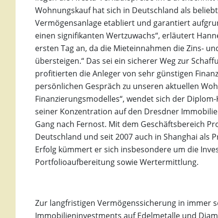
Wohnungskauf hat sich in Deutschland als belieb
Vermögensanlage etabliert und garantiert aufgr
einen signifikanten Wertzuwachs“, erläutert Han
ersten Tag an, da die Mieteinnahmen die Zins- un
übersteigen.“ Das sei ein sicherer Weg zur Scha
profitierten die Anleger von sehr günstigen Finan
persönlichen Gespräch zu unseren aktuellen Wo
Finanzierungsmodelles“, wendet sich der Diplom-K
seiner Konzentration auf den Dresdner Immobili
Gang nach Fernost. Mit dem Geschäftsbereich Proj
Deutschland und seit 2007 auch in Shanghai als Pr
Erfolg kümmert er sich insbesondere um die Inve
Portfolioaufbereitung sowie Wertermittlung.
Zur langfristigen Vermögenssicherung in immer s
Immobilieninvestments auf Edelmetalle und Diama