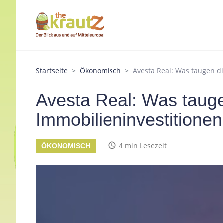
Startseite
Ökonomisch
Avesta Real: Was taugen d
Avesta Real: Was taug
Immobilieninvestitione
access_time
4 min Lesezeit
ÖKONOMISCH