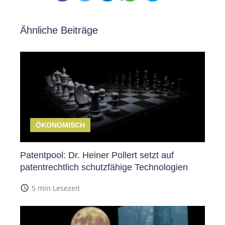
Ähnliche Beiträge
ÖKONOMISCH
Patentpool: Dr. Heiner Pollert setzt auf
patentrechtlich schutzfähige Technologien
access_time
5 min Lesezeit