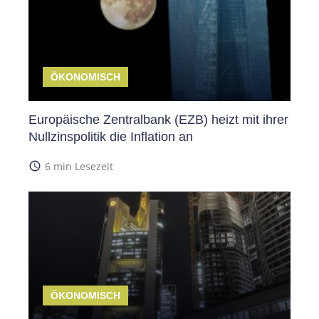
ÖKONOMISCH
Europäische Zentralbank (EZB) heizt mit ihrer
Nullzinspolitik die Inflation an
access_time
6 min Lesezeit
ÖKONOMISCH