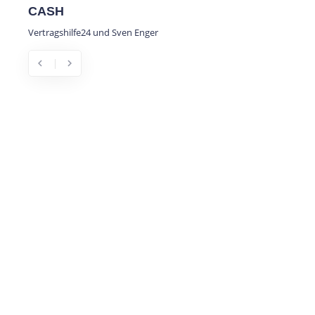
CASH
Frühwa
Infras
Vertragshilfe24 und Sven Enger
DORA Pro
Sicherhei
chevron_left
chevron_right
Previous
Next