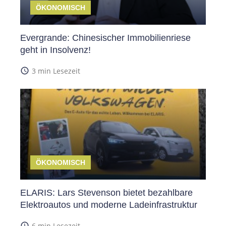
ÖKONOMISCH
Evergrande: Chinesischer Immobilienriese
geht in Insolvenz!
access_time
3 min Lesezeit
ÖKONOMISCH
ELARIS: Lars Stevenson bietet bezahlbare
Elektroautos und moderne Ladeinfrastruktur
access_time
6 min Lesezeit