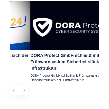
DORA Protect GmbH schließt mit
Frühwarnsystem Sicherheitslücken bei IT-
Infrastruktur
DORA Protect GmbH schließt mit Frühwarnsystem
Sicherheitslücken bei IT-Infrastruktur
chevron_left
chevron_right
Previous
Next