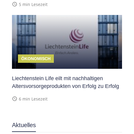
access_time
5 min Lesezeit
ÖKONOMISCH
Liechtenstein Life eilt mit nachhaltigen
Altersvorsorgeprodukten von Erfolg zu Erfolg
access_time
6 min Lesezeit
Aktuelles