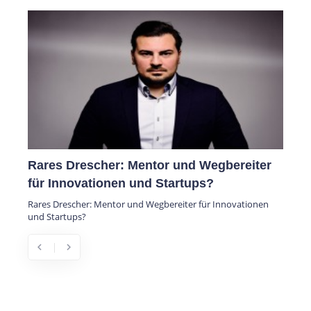
Rares Drescher: Mentor und Wegbereiter
für Innovationen und Startups?
Rares Drescher: Mentor und Wegbereiter für Innovationen
und Startups?
chevron_left
chevron_right
Previous
Next