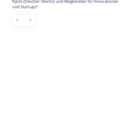
Rares Drescher: Mentor und Wegbereiter für Innovationen
und Startups?
chevron_left
chevron_right
Previous
Next