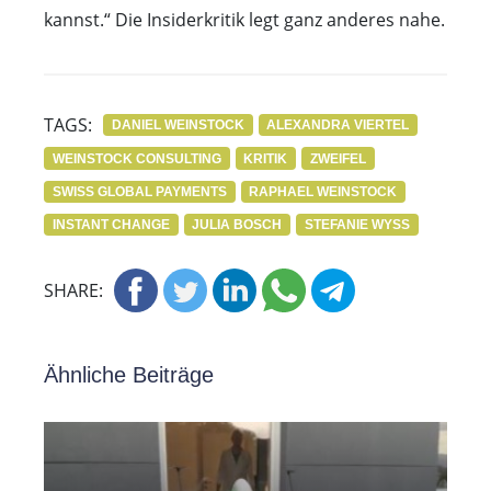
kannst.“ Die Insiderkritik legt ganz anderes nahe.
TAGS:
DANIEL WEINSTOCK
ALEXANDRA VIERTEL
WEINSTOCK CONSULTING
KRITIK
ZWEIFEL
SWISS GLOBAL PAYMENTS
RAPHAEL WEINSTOCK
INSTANT CHANGE
JULIA BOSCH
STEFANIE WYSS
SHARE:
Ähnliche Beiträge