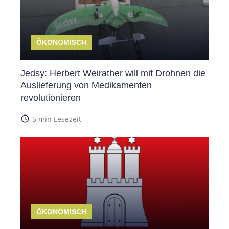
ÖKONOMISCH
Jedsy: Herbert Weirather will mit Drohnen die
Auslieferung von Medikamenten
revolutionieren
access_time
5 min Lesezeit
ÖKONOMISCH