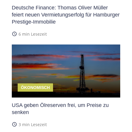
Deutsche Finance: Thomas Oliver Müller
feiert neuen Vermietungserfolg für Hamburger
Prestige-Immobilie
access_time
6 min Lesezeit
ÖKONOMISCH
USA geben Ölreserven frei, um Preise zu
senken
access_time
3 min Lesezeit