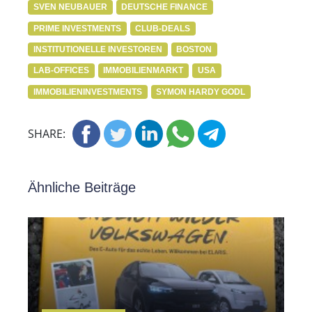
SVEN NEUBAUER
DEUTSCHE FINANCE
PRIME INVESTMENTS
CLUB-DEALS
INSTITUTIONELLE INVESTOREN
BOSTON
LAB-OFFICES
IMMOBILIENMARKT
USA
IMMOBILIENINVESTMENTS
SYMON HARDY GODL
SHARE:
Ähnliche Beiträge