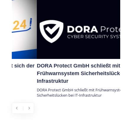
DORA Protect GmbH schließt mit
Frühwarnsystem Sicherheitslücken bei IT-
Infrastruktur
DORA Protect GmbH schließt mit Frühwarnsystem
Sicherheitslücken bei IT-Infrastruktur
chevron_left
chevron_right
Previous
Next