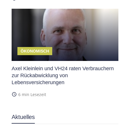
ÖKONOMISCH
Axel Kleinlein und VH24 raten Verbrauchern
zur Rückabwicklung von
Lebensversicherungen
access_time
6 min Lesezeit
Aktuelles