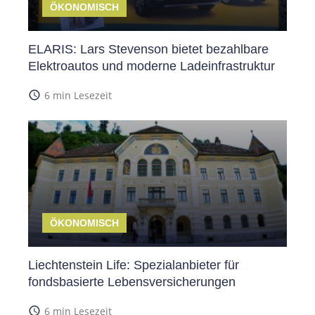
ÖKONOMISCH
ELARIS: Lars Stevenson bietet bezahlbare
Elektroautos und moderne Ladeinfrastruktur
access_time
6 min Lesezeit
ÖKONOMISCH
Liechtenstein Life: Spezialanbieter für
fondsbasierte Lebensversicherungen
access_time
6 min Lesezeit