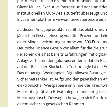
partnerschaftlich in Premium-Immobilien, um üb
Oliver Müller, Executive Partner und Vorstand d
institutionellen Club-Deals zutiefst überzeugt un
Investmentplattform www.mitinvestieren.de eine
Zu diesen Anlageprodukten zählt das elektronische 
jährlichen Festverzinsung von fünf Prozent und e
einer Mindestzeichnungssumme von 500 Euro und 
Deutsche Finance Group vor allem für die Zielgrup
Personenkreis hat bereits Erfahrungen mit digita
Anlageverhalten der galoppierenden Inflation Rec
auf der Basis der Blockchain-Technologie ist die 
Das neuartige Wertpapier „Digitalinvest Strategie I“ 
Sicherheitsanker ist. Aufgrund der gesetzlichen Ä
elektronischer Wertpapiere im Sinne des Kreditwe
Marktintegrität von Privatanlegern und sorgt für
Marktaustausch. Deswegen bewegen sich Produktan
einem sicheren gesetzlichen Rahmen.