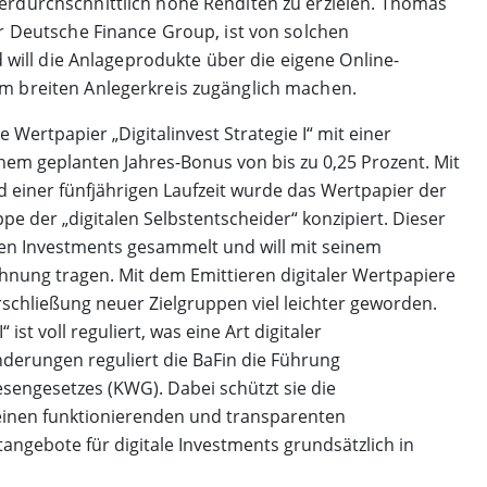
erdurchschnittlich hohe Renditen zu erzielen. Thomas
er Deutsche Finance Group, ist von solchen
d will die Anlageprodukte über die eigene Online-
m breiten Anlegerkreis zugänglich machen.
Wertpapier „Digitalinvest Strategie I“ mit einer
inem geplanten Jahres-Bonus von bis zu 0,25 Prozent. Mit
einer fünfjährigen Laufzeit wurde das Wertpapier der
pe der „digitalen Selbstentscheider“ konzipiert. Dieser
len Investments gesammelt und will mit seinem
hnung tragen. Mit dem Emittieren digitaler Wertpapiere
Erschließung neuer Zielgruppen viel leichter geworden.
ist voll reguliert, was eine Art digitaler
nderungen reguliert die BaFin die Führung
sengesetzes (KWG). Dabei schützt sie die
 einen funktionierenden und transparenten
gebote für digitale Investments grundsätzlich in