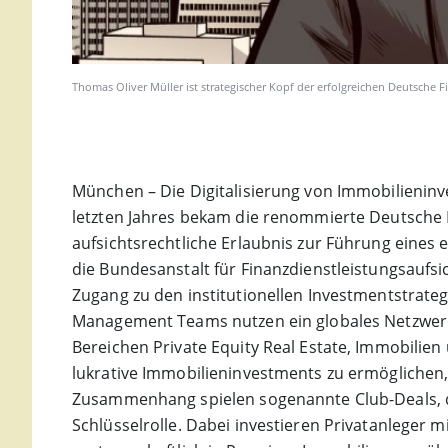
Thomas Oliver Müller ist strategischer Kopf der erfolgreichen Deutsche 
München – Die Digitalisierung von Immobilieninve
letzten Jahres bekam die renommierte Deutsche 
aufsichtsrechtliche Erlaubnis zur Führung eines
die Bundesanstalt für Finanzdienstleistungsaufsic
Zugang zu den institutionellen Investmentstrat
Management Teams nutzen ein globales Netzwerk 
Bereichen Private Equity Real Estate, Immobilien 
lukrative Immobilieninvestments zu ermöglichen,
Zusammenhang spielen sogenannte Club-Deals, d
Schlüsselrolle. Dabei investieren Privatanleger m