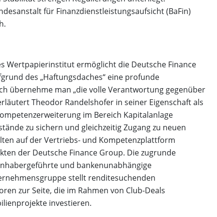
desanstalt für Finanzdienstleistungsaufsicht (BaFin)
h.
es Wertpapierinstitut ermöglicht die Deutsche Finance
ufgrund des „Haftungsdaches“ eine profunde
ach übernehme man „die volle Verantwortung gegenüber
läutert Theodor Randelshofer in seiner Eigenschaft als
 Kompetenzerweiterung im Bereich Kapitalanlage
stände zu sichern und gleichzeitig Zugang zu neuen
alten auf der Vertriebs- und Kompetenzplattform
ukten der Deutsche Finance Group. Die zugrunde
e inhabergeführte und bankenunabhängige
nternehmensgruppe stellt renditesuchenden
storen zur Seite, die im Rahmen von Club-Deals
ilienprojekte investieren.