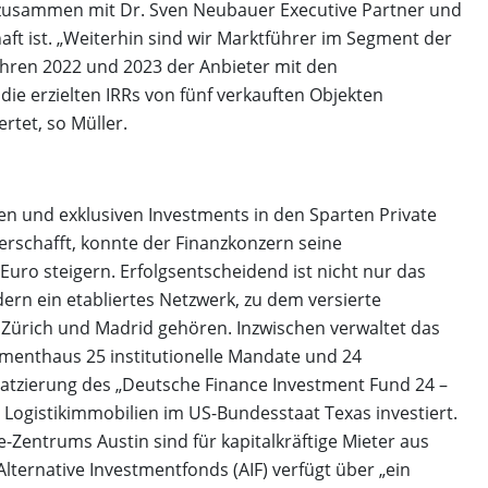
r zusammen mit Dr. Sven Neubauer Executive Partner und
aft ist. „Weiterhin sind wir Marktführer im Segment der
hren 2022 und 2023 der Anbieter mit den
e erzielten IRRs von fünf verkauften Objekten
tet, so Müller.
ten und exklusiven Investments in den Sparten Private
verschafft, konnte der Finanzkonzern seine
uro steigern. Erfolgsentscheidend ist nicht nur das
rn ein etabliertes Netzwerk, zu dem versierte
Zürich und Madrid gehören. Inzwischen verwaltet das
menthaus 25 institutionelle Mandate und 24
latzierung des „Deutsche Finance Investment Fund 24 –
e Logistikimmobilien im US-Bundesstaat Texas investiert.
Zentrums Austin sind für kapitalkräftige Mieter aus
Alternative Investmentfonds (AIF) verfügt über „ein