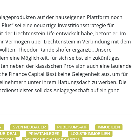
lanlageprodukten auf der hauseigenen Plattform noch
lus“ sei eine neuartige Investitionsstrategie für
er Liechtenstein Life entwickelt habe, betont er. Im
 ihr Vermögen über Liechtenstein in Verbindung mit dem
wollten. Theodor Randelshofer ergänzt: „Unsere
m eine Möglichkeit, für sich selbst ein zukünftiges
lten neben der klassischen Provision auch eine laufende
he Finance Capital lässt keine Gelegenheit aus, um für
eilnehmern unter ihrem Haftungsdach zu werben. Die
nzdienstleister soll das Anlagegeschäft auf ein ganz
N
SVEN NEUBAUER
PUBLIKUMS-AIF
IMMOBILIEN
UB-DEAL
PRIVATANLEGER
LOGISTIKIMMOBILIEN