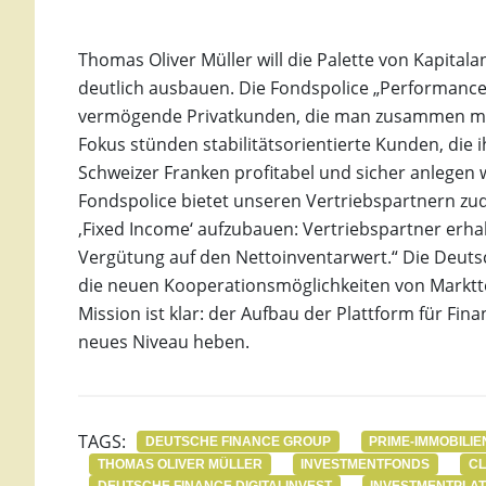
Thomas Oliver Müller will die Palette von Kapita
deutlich ausbauen. Die Fondspolice „Performance P
vermögende Privatkunden, die man zusammen mit d
Fokus stünden stabilitätsorientierte Kunden, die
Schweizer Franken profitabel und sicher anlegen 
Fondspolice bietet unseren Vertriebspartnern zude
‚Fixed Income‘ aufzubauen: Vertriebspartner erha
Vergütung auf den Nettoinventarwert.“ Die Deutsc
die neuen Kooperationsmöglichkeiten von Marktt
Mission ist klar: der Aufbau der Plattform für Fina
neues Niveau heben.
TAGS:
DEUTSCHE FINANCE GROUP
PRIME-IMMOBILIE
THOMAS OLIVER MÜLLER
INVESTMENTFONDS
CL