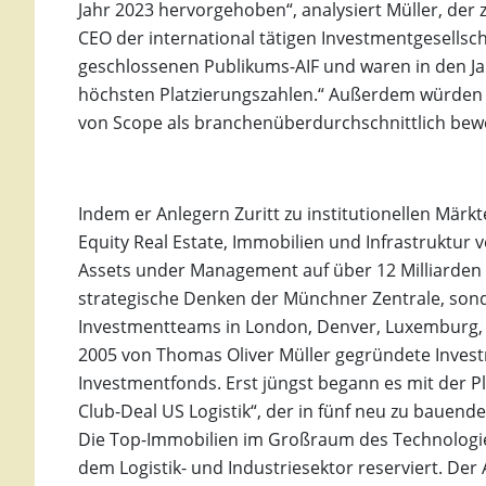
Jahr 2023 hervorgehoben“, analysiert Müller, de
CEO der international tätigen Investmentgesellsch
geschlossenen Publikums-AIF und waren in den Ja
höchsten Platzierungszahlen.“ Außerdem würden di
von Scope als branchenüberdurchschnittlich bewer
Indem er Anlegern Zuritt zu institutionellen Märk
Equity Real Estate, Immobilien und Infrastruktur 
Assets under Management auf über 12 Milliarden E
strategische Denken der Münchner Zentrale, sonde
Investmentteams in London, Denver, Luxemburg, 
2005 von Thomas Oliver Müller gegründete Invest
Investmentfonds. Erst jüngst begann es mit der P
Club-Deal US Logistik“, der in fünf neu zu bauend
Die Top-Immobilien im Großraum des Technologie-
dem Logistik- und Industriesektor reserviert. Der 