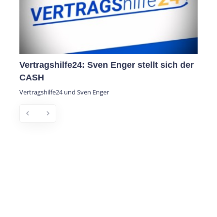
Vertragshilfe24: Sven Enger stellt sich der
DORA Prot
CASH
Frühwarns
Infrastruk
ertragshilfe24 und Sven Enger
DORA Protect 
Sicherheitslück
chevron_left
chevron_right
Previous
Next