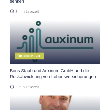
senken
access_time
3 min Lesezeit
ÖKONOMISCH
Boris Staab und Auxinum GmbH und die
Rückabwicklung von Lebensversicherungen
access_time
5 min Lesezeit