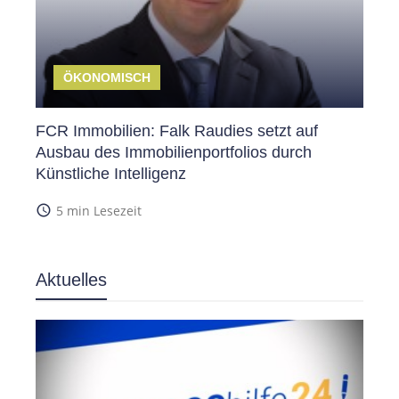
ÖKONOMISCH
FCR Immobilien: Falk Raudies setzt auf
Ausbau des Immobilienportfolios durch
Künstliche Intelligenz
access_time
5 min Lesezeit
Aktuelles