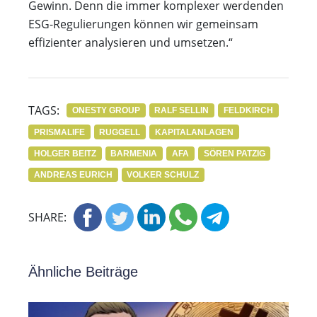
Gewinn. Denn die immer komplexer werdenden
ESG-Regulierungen können wir gemeinsam
effizienter analysieren und umsetzen.“
TAGS:
ONESTY GROUP
RALF SELLIN
FELDKIRCH
PRISMALIFE
RUGGELL
KAPITALANLAGEN
HOLGER BEITZ
BARMENIA
AFA
SÖREN PATZIG
ANDREAS EURICH
VOLKER SCHULZ
SHARE:
Ähnliche Beiträge