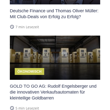
Deutsche Finance und Thomas Oliver Müller:
Mit Club-Deals von Erfolg zu Erfolg?
access_time
7 min Lesezeit
ÖKONOMISCH
GOLD TO GO AG: Rudolf Engelsberger und
die innovativen Verkaufsautomaten für
kleinteilige Goldbarren
access_time
5 min Lesezeit