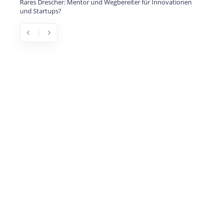
Rares Drescher: Mentor und Wegbereiter für Innovationen
und Startups?
chevron_left
chevron_right
Previous
Next