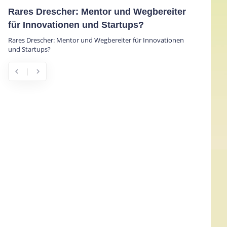
Rares Drescher: Mentor und Wegbereiter
für Innovationen und Startups?
Rares Drescher: Mentor und Wegbereiter für Innovationen
und Startups?
chevron_left
chevron_right
Previous
Next