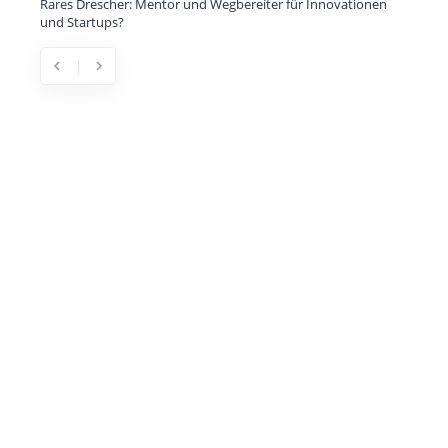
Rares Drescher: Mentor und Wegbereiter für Innovationen
und Startups?
chevron_left
chevron_right
Previous
Next