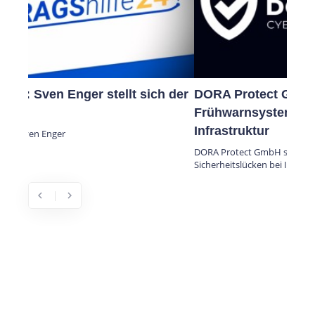
DORA Protect GmbH schließt mit
Frühwarnsystem Sicherheitslücken bei IT-
Infrastruktur
DORA Protect GmbH schließt mit Frühwarnsystem
Sicherheitslücken bei IT-Infrastruktur
chevron_left
chevron_right
Previous
Next