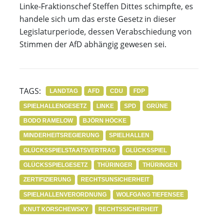
Linke-Fraktionschef Steffen Dittes schimpfte, es
handele sich um das erste Gesetz in dieser
Legislaturperiode, dessen Verabschiedung von
Stimmen der AfD abhängig gewesen sei.
TAGS:
LANDTAG
AFD
CDU
FDP
SPIELHALLENGESETZ
LINKE
SPD
GRÜNE
BODO RAMELOW
BJÖRN HÖCKE
MINDERHEITSREGIERUNG
SPIELHALLEN
GLÜCKSSPIELSTAATSVERTRAG
GLÜCKSSPIEL
GLÜCKSSPIELGESETZ
THÜRINGER
THÜRINGEN
ZERTIFIZIERUNG
RECHTSUNSICHERHEIT
SPIELHALLENVERORDNUNG
WOLFGANG TIEFENSEE
KNUT KORSCHEWSKY
RECHTSSICHERHEIT