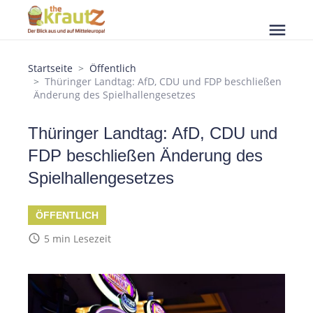
menu
Startseite
Öffentlich
Thüringer Landtag: AfD, CDU und FDP beschließen
Änderung des Spielhallengesetzes
Thüringer Landtag: AfD, CDU und
FDP beschließen Änderung des
Spielhallengesetzes
ÖFFENTLICH
access_time
5 min Lesezeit