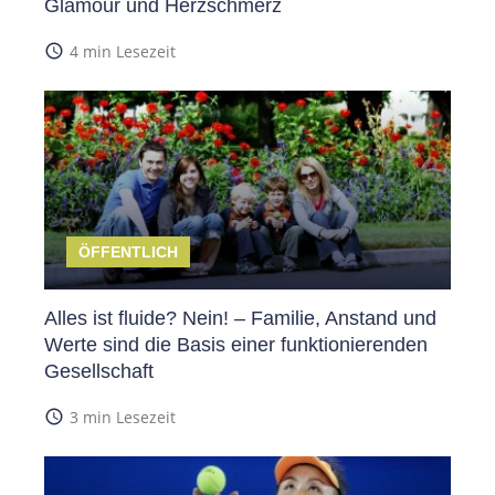
Glamour und Herzschmerz
access_time
4 min Lesezeit
ÖFFENTLICH
Alles ist fluide? Nein! – Familie, Anstand und
Werte sind die Basis einer funktionierenden
Gesellschaft
access_time
3 min Lesezeit