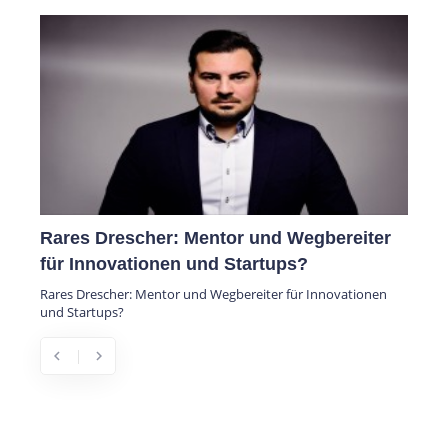
Rares Drescher: Mentor und Wegbereiter
für Innovationen und Startups?
Rares Drescher: Mentor und Wegbereiter für Innovationen
und Startups?
chevron_left
chevron_right
Previous
Next