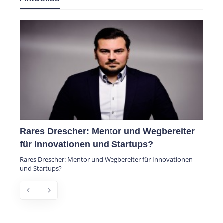
Rares Drescher: Mentor und Wegbereiter
für Innovationen und Startups?
Rares Drescher: Mentor und Wegbereiter für Innovationen
und Startups?
chevron_left
chevron_right
Previous
Next