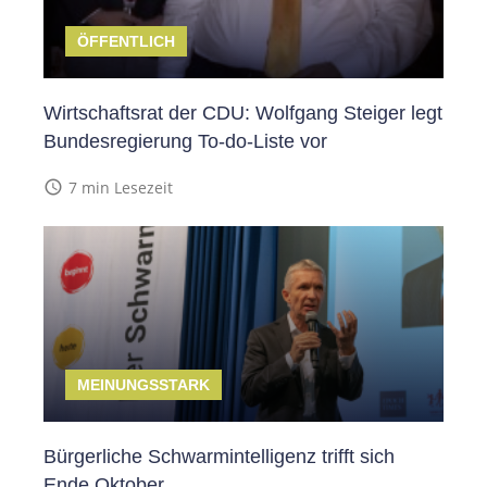
ÖFFENTLICH
Wirtschaftsrat der CDU: Wolfgang Steiger legt
Bundesregierung To-do-Liste vor
access_time
7 min Lesezeit
MEINUNGSSTARK
Bürgerliche Schwarmintelligenz trifft sich
Ende Oktober