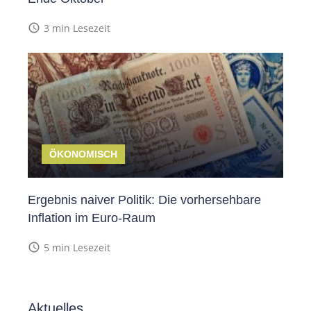
access_time
3 min Lesezeit
ÖKONOMISCH
Ergebnis naiver Politik: Die vorhersehbare
Inflation im Euro-Raum
access_time
5 min Lesezeit
Aktuelles