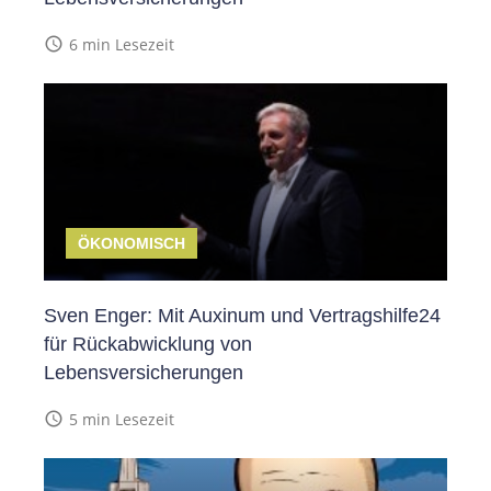
access_time
6 min Lesezeit
ÖKONOMISCH
Sven Enger: Mit Auxinum und Vertragshilfe24
für Rückabwicklung von
Lebensversicherungen
access_time
5 min Lesezeit