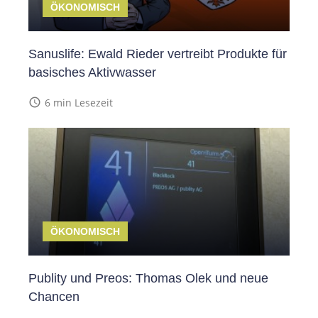
ÖKONOMISCH
Sanuslife: Ewald Rieder vertreibt Produkte für
basisches Aktivwasser
access_time
6 min Lesezeit
ÖKONOMISCH
Publity und Preos: Thomas Olek und neue
Chancen