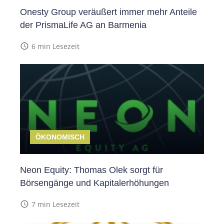
Onesty Group veräußert immer mehr Anteile
der PrismaLife AG an Barmenia
access_time
6 min Lesezeit
ÖKONOMISCH
Neon Equity: Thomas Olek sorgt für
Börsengänge und Kapitalerhöhungen
access_time
7 min Lesezeit