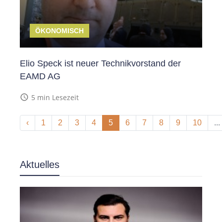
ÖKONOMISCH
Elio Speck ist neuer Technikvorstand der
EAMD AG
access_time
5 min Lesezeit
‹
1
2
3
4
5
6
7
8
9
10
...
Aktuelles