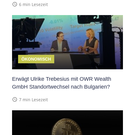
access_time
6 min Lesezeit
ÖKONOMISCH
Erwägt Ulrike Trebesius mit OWR Wealth
GmbH Standortwechsel nach Bulgarien?
access_time
7 min Lesezeit