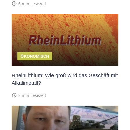
access_time
6 min Lesezeit
ÖKONOMISCH
RheinLithium: Wie groß wird das Geschäft mit
Alkalimetall?
access_time
5 min Lesezeit